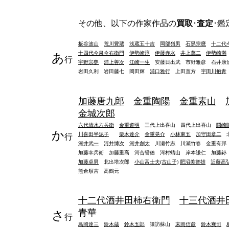
その他、以下の作家作品の
買取
･
査定
･鑑
板谷波山
荒川豊蔵
浅蔵五十吉
岡部嶺男
石黒宗麿
十二代
十四代今泉今右衛門
伊勢崎淳
伊藤赤水
井上萬二
伊勢崎満
あ
行
宇野宗甕
浦上善次
江崎一生
安藤日出武 市野雅彦 石井康
岩田久利 岩田藤七 岡田輝
浦口雅行
上田直方
宇田川抱青
加藤唐九郎
金重陶陽
金重素山
金城次郎
六代清水六兵衛
金重道明
三代上出喜山 四代上出喜山
隠崎
か
川喜田半泥子
栗木達介
金重晃介
小林東五
加守田章二
行
河井武一
河井博次
河井創太
川瀬竹志 川瀬竹春 金重有邦
加藤幸兵衛 加藤重高 河合誓徳 河村蜻山 岸本謙仁 加藤
加藤卓男
北出塔次郎
小山富士夫(古山子)
肥沼美智雄
近藤高
熊倉順吉 高鶴元
十二代酒井田柿右衛門
十三代酒井
青華
さ
行
島岡達三
鈴木蔵
鈴木五郎
諏訪蘇山
末岡信彦
鈴木爽司