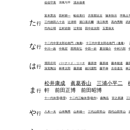
佐伯守美
清風与平
清水保孝
富本憲吉
田村耕一
帖佐美行
月形那比古
塚本快示
坪島土
た
三代徳田八十吉
辻清明
瀧口喜兵爾
滝口和男
高内秀剛
武
行
竹内公明
辻村史朗
辻常陸
田中佐次郎
玉置保夫
十二代中里太郎右衛門（無庵)
十三代中里太郎右衛門（逢庵
）
な
行
中川一政
中島宏
西岡良弘
中田一於
夏目陽介
中村六郎
濱田庄司
バーナード・リーチ
藤原啓
藤原雄
藤本能道
藤
は
行
深見陶治
林孝太郎
藤原建
細川護煕
藤平伸
古谷道生
林
松井康成
眞葛香山
三浦小平二
ま
軒
前田正博
前田昭博
行
十一代休雪(壽雪)
十二代三輪休雪(龍作)
森陶岳
宮之原謙
三
や
八木一夫
山本陶秀
山本雄一
三代山田常山
四代山田常山
行