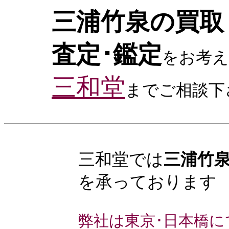
三浦竹泉の買取
査定･鑑定
をお考え
三和堂
までご相談下
三和堂では
三浦竹
を承っております
弊社は東京･日本橋