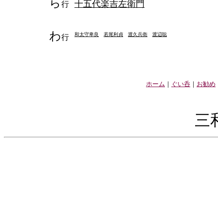
ら
十五代楽吉左衛門
行
わ
和太守卑良
若尾利貞
渡久兵衛
渡辺聡
行
ホーム
｜
ぐい呑
｜
お勧め
三