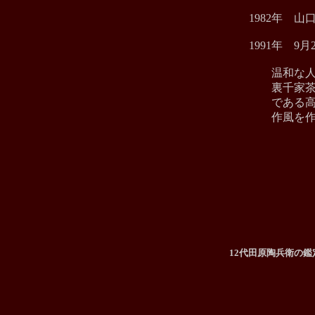
1982年 
1991年 9月
温和な人柄
裏千家
である高麗
作風を作
12代田原陶兵衛
の鑑