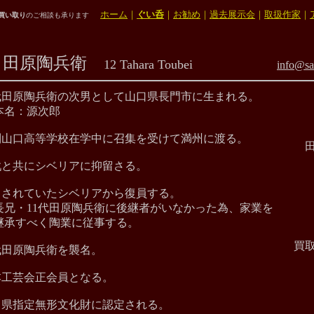
ホーム
｜
ぐい呑
｜
お勧め
｜
過去展示会
｜
取扱作家
｜
,買い取り
のご相談も承ります
田原陶兵衛
12 Tahara Toubei
info@sa
10代田原陶兵衛の次男として山口県長門市に生まれる。
源次郎
旧制山口高等学校在学中に召集を受けて満州に渡る。
田
終戦と共にシベリアに抑留さる。
抑留されていたシベリアから復員する。
代田原陶兵衛に後継者がいなかった為、家業を
く陶業に従事する。
買
2代田原陶兵衛を襲名。
日本工芸会正会員となる。
山口県指定無形文化財に認定される。