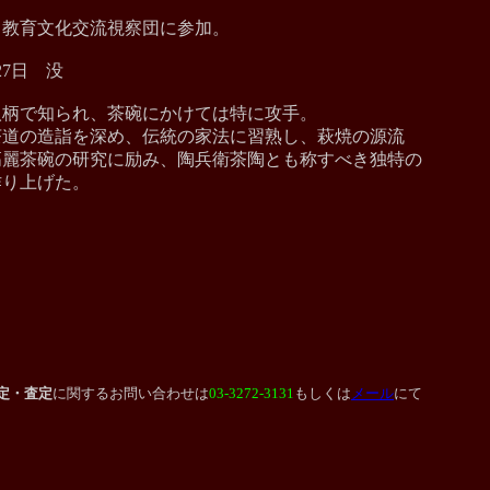
山口教育文化交流視察団に参加。
27日 没
で知られ、茶碗にかけては特に攻手。
茶道の造詣を深め、伝統の家法に習熟し、萩焼の源流
茶碗の研究に励み、陶兵衛茶陶とも称すべき独特の
り上げた。
定・査定
に関する
お問い合わせは
03-3272-3131
もしくは
メール
にて