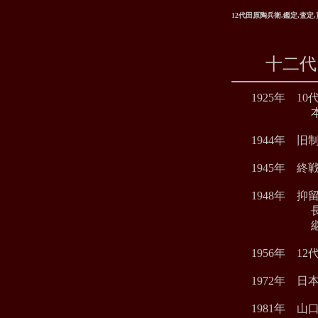
12代田原陶兵衛.鑑定,査定
十二代 
1925年 
本名：
1944年 
1945年 
1948年 
長兄・11
継承すべ
1956年 1
1972年 
1981年 