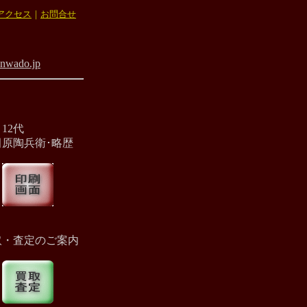
アクセス
｜
お問合せ
nwado.jp
12代
原陶兵衛･略歴
取・査定のご案内