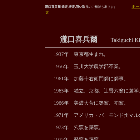
ホー
瀧口喜兵爾.鑑定,査定,買い取り
のご相談も承ります
せ
瀧口喜兵爾
Takiguchi Kih
1937年 東京都生まれ。
1956年 玉川大学農学部卒業。
1961年 加藤十右衛門師に師事。
1965年 独立、京都、辻晋六窯に遊学
1966年 美濃大萓に築窯、初窯。
1971年 アメリカ・バーモンド州マ
1973年 穴窯を築窯。
1975年 登窯を築窯。