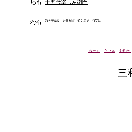
ら
十五代楽吉左衛門
行
わ
和太守卑良
若尾利貞
渡久兵衛
渡辺聡
行
ホーム
｜
ぐい呑
｜
お勧め
三