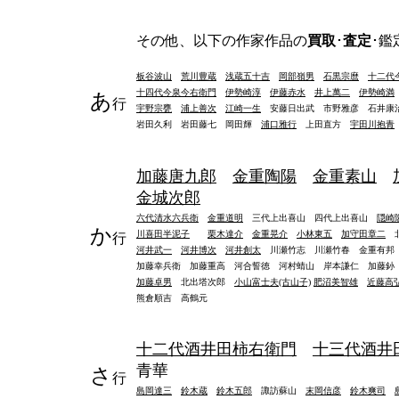
その他、以下の作家作品の
買取
･
査定
･鑑
板谷波山
荒川豊蔵
浅蔵五十吉
岡部嶺男
石黒宗麿
十二代
十四代今泉今右衛門
伊勢崎淳
伊藤赤水
井上萬二
伊勢崎満
あ
行
宇野宗甕
浦上善次
江崎一生
安藤日出武 市野雅彦 石井康
岩田久利 岩田藤七 岡田輝
浦口雅行
上田直方
宇田川抱青
加藤唐九郎
金重陶陽
金重素山
金城次郎
六代清水六兵衛
金重道明
三代上出喜山 四代上出喜山
隠崎
か
川喜田半泥子
栗木達介
金重晃介
小林東五
加守田章二
行
河井武一
河井博次
河井創太
川瀬竹志 川瀬竹春 金重有邦
加藤幸兵衛 加藤重高 河合誓徳 河村蜻山 岸本謙仁 加藤
加藤卓男
北出塔次郎
小山富士夫(古山子)
肥沼美智雄
近藤高
熊倉順吉 高鶴元
十二代酒井田柿右衛門
十三代酒井
青華
さ
行
島岡達三
鈴木蔵
鈴木五郎
諏訪蘇山
末岡信彦
鈴木爽司