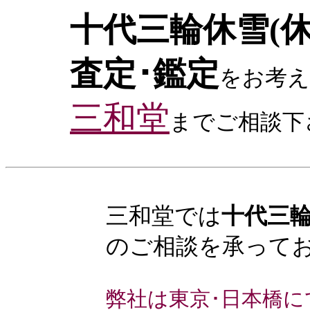
十代三輪休雪(休
査定･鑑定
をお考え
三和堂
までご相談下
三和堂では
十代三輪
のご相談を承って
弊社は東京･日本橋に