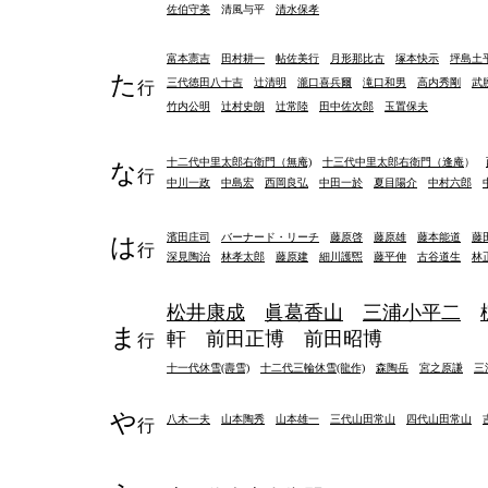
佐伯守美
清風与平
清水保孝
富本憲吉
田村耕一
帖佐美行
月形那比古
塚本快示
坪島土
た
三代徳田八十吉
辻清明
瀧口喜兵爾
滝口和男
高内秀剛
武
行
竹内公明
辻村史朗
辻常陸
田中佐次郎
玉置保夫
十二代中里太郎右衛門（無庵)
十三代中里太郎右衛門（逢庵
）
な
行
中川一政
中島宏
西岡良弘
中田一於
夏目陽介
中村六郎
濱田庄司
バーナード・リーチ
藤原啓
藤原雄
藤本能道
藤
は
行
深見陶治
林孝太郎
藤原建
細川護煕
藤平伸
古谷道生
林
松井康成
眞葛香山
三浦小平二
ま
軒
前田正博
前田昭博
行
十一代休雪(壽雪)
十二代三輪休雪(龍作)
森陶岳
宮之原謙
三
や
八木一夫
山本陶秀
山本雄一
三代山田常山
四代山田常山
行