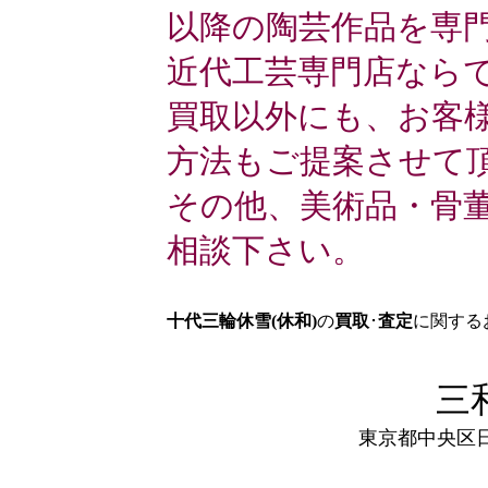
以降の陶芸作品を専
近代工芸専門店なら
買取以外にも、お客
方法もご提案させて
その他、美術品・骨
相談下さい。
十代三輪休雪(休和)
の
買取
･
査定
に関する
三
東京都中央区日