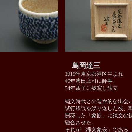
島岡達三
1919年東京都港区生まれ
46年濱田庄司に師事。
54年益子に築窯し独立
縄文時代との運命的な出会
試行錯誤を繰り返した後、
開花した「象嵌」に縄文の
融合させた。
それが「縄文象嵌」である