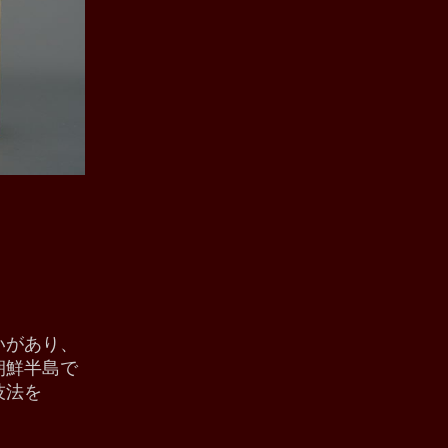
いがあり、
朝鮮半島で
技法を
。