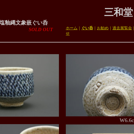
三和堂
塩釉縄文象嵌ぐい呑
ホーム
｜
ぐい呑
｜
お勧め
｜
過去展覧会
D OUT
せ
W6.6cm×H5