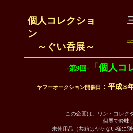
個人コレクショ
ン
ホ
～ぐい呑展～
「個人コ
-第9回-
：平成
ヤフーオークション開催日
29
この企画は、ワン・コレク
個展で吟味
未使用品（共箱はヤケない様に別