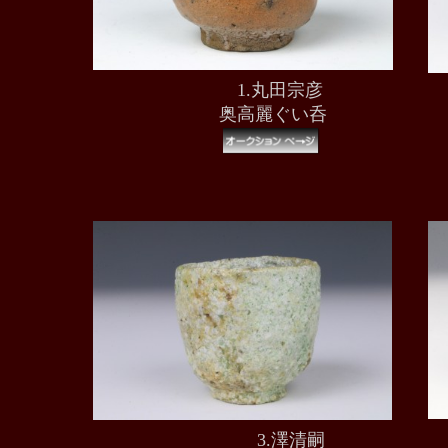
1.
丸田宗彦
奥高麗ぐい呑
3.澤清嗣