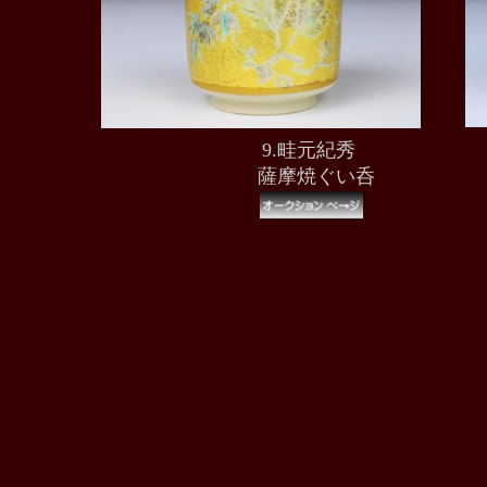
9.畦元紀秀
薩摩焼ぐい呑