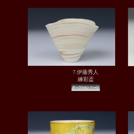
7.伊藤秀人
練彩盃