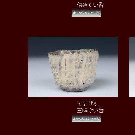
信楽ぐい呑
5吉田明.
三嶋ぐい呑