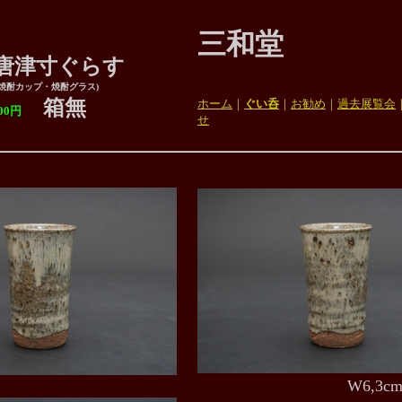
三和堂
津寸ぐらす
(焼酎カップ・焼酎グラス)
箱無
ホーム
｜
ぐい呑
｜
お勧め
｜
過去展覧会
円
せ
W6,3cm×H10