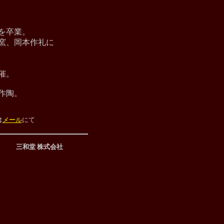
部を卒業。
、岡本作礼に
催。
陶。
は
メール
にて
三和堂 株式会社