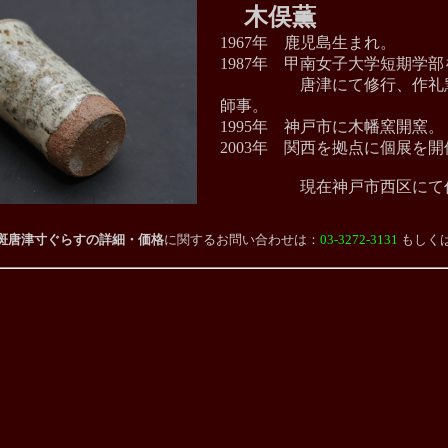
木俣薫
1967年 鹿児島生まれ。
1987年 甲南女子大学短期学
唐津にて修行、作礼窯
師事。
1995年 神戸市に木幡窯開窯。
2003年 関西を拠点に個展を開
現在神戸市西区にて作
斑唐津寸ぐらすの詳細・価格
に関する
お問い合わせは：
03-3272-3131
もしく