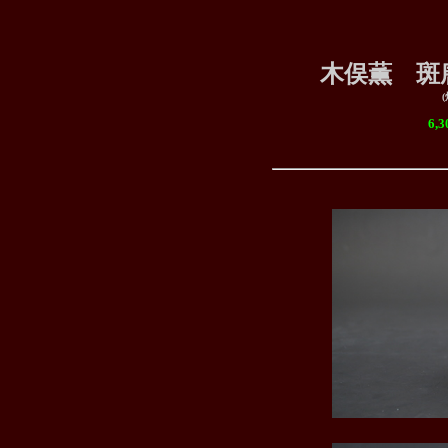
木俣薫 斑唐
6,300